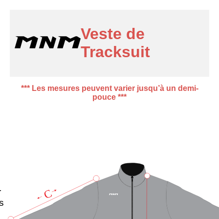
Veste de
Tracksuit
*** Les mesures peuvent varier jusqu’à un demi-
pouce ***
r
C
s