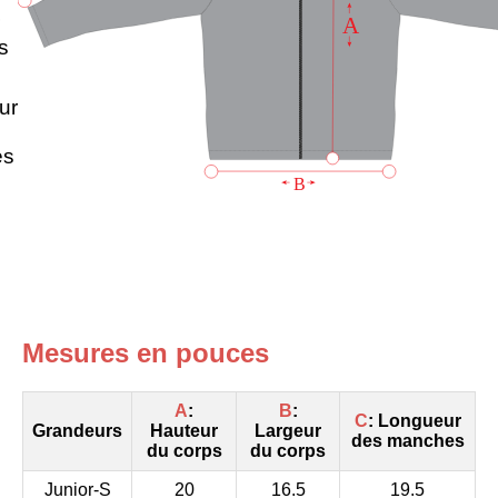
A
s
ur
es
B
Mesures en pouces
A
:
B
:
C
: Longueur
Grandeurs
Hauteur
Largeur
des manches
du corps
du corps
Junior-S
20
16.5
19.5